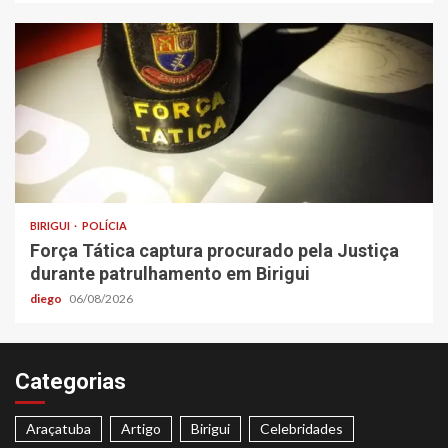
BIRIGUI
POLÍCIA
Força Tática captura procurado pela Justiça
durante patrulhamento em Birigui
diego
06/08/2026
Categorias
Araçatuba
Artigo
Birigui
Celebridades