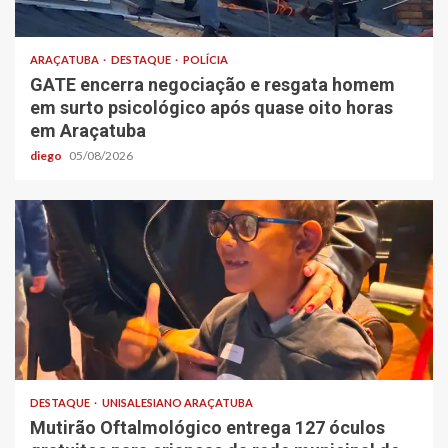
ARAÇATUBA
DESTAQUE
POLÍCIA
GATE encerra negociação e resgata homem
em surto psicológico após quase oito horas
em Araçatuba
diego
05/08/2026
DESTAQUE
UNISALESIANO ARAÇATUBA
Mutirão Oftalmológico entrega 127 óculos