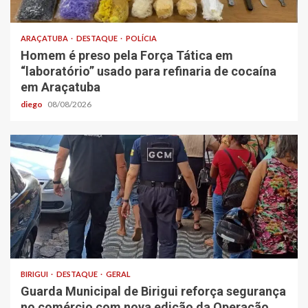
ARAÇATUBA
DESTAQUE
POLÍCIA
Homem é preso pela Força Tática em
“laboratório” usado para refinaria de cocaína
em Araçatuba
diego
08/08/2026
BIRIGUI
DESTAQUE
GERAL
Guarda Municipal de Birigui reforça segurança
no comércio com nova edição da Operação