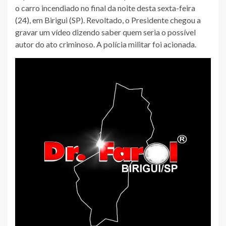
o carro incendiado no final da noite desta sexta-feira
(24), em Birigui (SP). Revoltado, o Presidente chegou a
gravar um vídeo dizendo saber quem seria o possível
autor do ato criminoso. A polícia militar foi acionada.