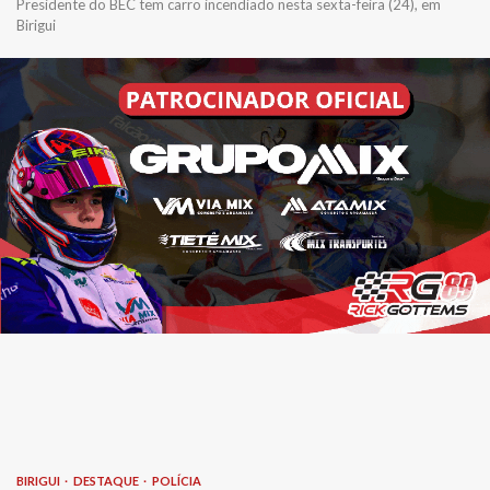
Presidente do BEC tem carro incendiado nesta sexta-feira (24), em
Birigui
BIRIGUI
DESTAQUE
POLÍCIA