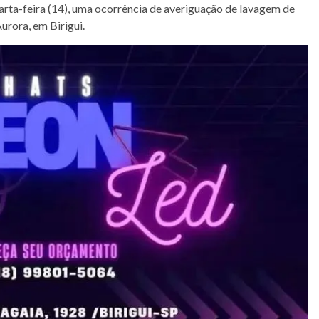
arta-feira (14), uma ocorrência de averiguação de lavagem de
urora, em Birigui.