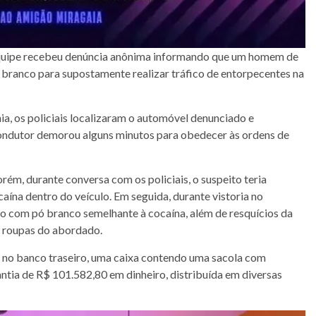
 equipe recebeu denúncia anônima informando que um homem de
 branco para supostamente realizar tráfico de entorpecentes na
a, os policiais localizaram o automóvel denunciado e
condutor demorou alguns minutos para obedecer às ordens de
orém, durante conversa com os policiais, o suspeito teria
ína dentro do veículo. Em seguida, durante vistoria no
co com pó branco semelhante à cocaína, além de resquícios da
s roupas do abordado.
u, no banco traseiro, uma caixa contendo uma sacola com
ntia de R$ 101.582,80 em dinheiro, distribuída em diversas