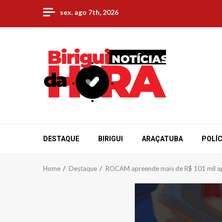
Skip
sex. ago 7th, 2026
to
content
DESTAQUE
BIRIGUI
ARAÇATUBA
POLÍC
Home
Destaque
ROCAM apreende mais de R$ 101 mil após