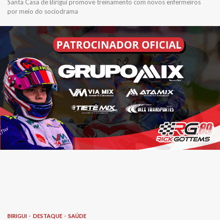
Santa Casa de Birigui promove treinamento com novos enfermeiros
por meio do sociodrama
BIRIGUI
DESTAQUE
SAÚDE