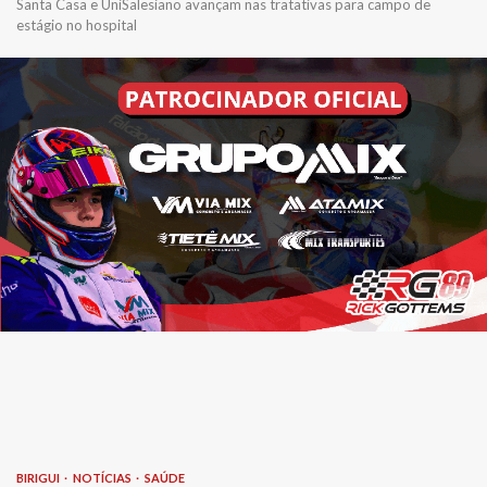
Santa Casa e UniSalesiano avançam nas tratativas para campo de
estágio no hospital
BIRIGUI
NOTÍCIAS
SAÚDE