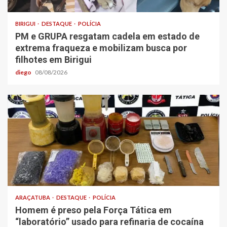
BIRIGUI
DESTAQUE
POLÍCIA
PM e GRUPA resgatam cadela em estado de
extrema fraqueza e mobilizam busca por
filhotes em Birigui
diego
08/08/2026
ARAÇATUBA
DESTAQUE
POLÍCIA
Homem é preso pela Força Tática em
“laboratório” usado para refinaria de cocaína