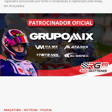
Tapeceiro procurado por furto e receptação é capturado pelo Baep,
em Araçatuba
ARAÇATUBA
NOTÍCIAS
POLÍCIA