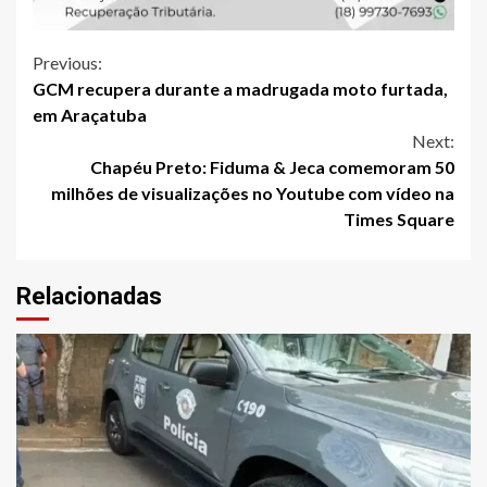
Continue
Previous:
GCM recupera durante a madrugada moto furtada,
Reading
em Araçatuba
Next:
Chapéu Preto: Fiduma & Jeca comemoram 50
milhões de visualizações no Youtube com vídeo na
Times Square
Relacionadas