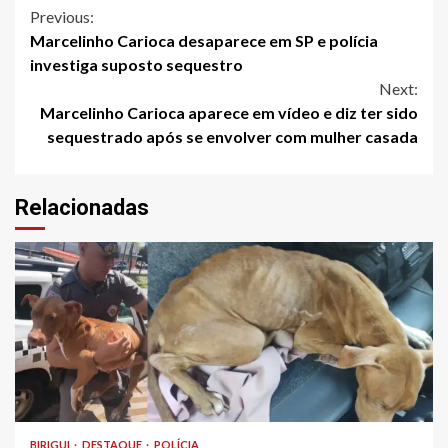
Continue
Previous:
Marcelinho Carioca desaparece em SP e polícia
Reading
investiga suposto sequestro
Next:
Marcelinho Carioca aparece em vídeo e diz ter sido
sequestrado após se envolver com mulher casada
Relacionadas
BIRIGUI
DESTAQUE
POLÍCIA