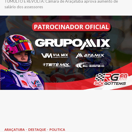
TUMULTO E REVOLTA: Câmara de Araçatuba aprova aumento de
salário dos assessores
ARAÇATUBA
DESTAQUE
POLITICA