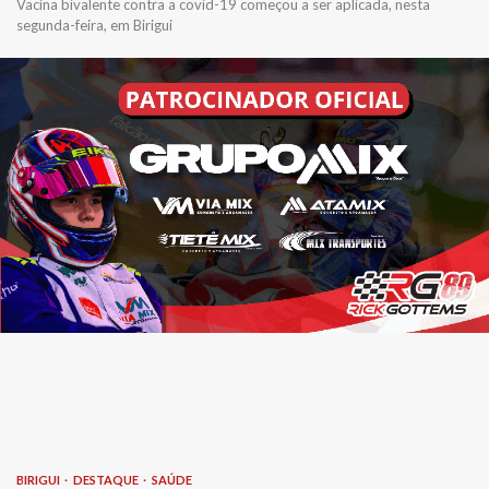
Vacina bivalente contra a covid-19 começou a ser aplicada, nesta
segunda-feira, em Birigui
BIRIGUI
DESTAQUE
SAÚDE