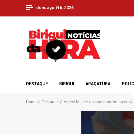
Skip
dom. ago 9th, 2026
to
content
DESTAQUE
BIRIGUI
ARAÇATUBA
POLÍC
Home
Destaque
Vídeo: Mulher denuncia motorista de ap