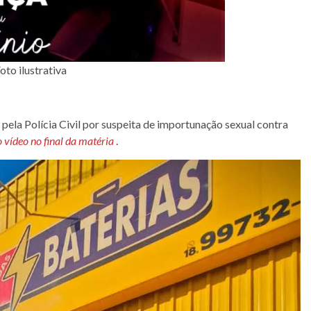
oto ilustrativa
pela Polícia Civil por suspeita de importunação sexual contra
o vídeo no final da matéria
.