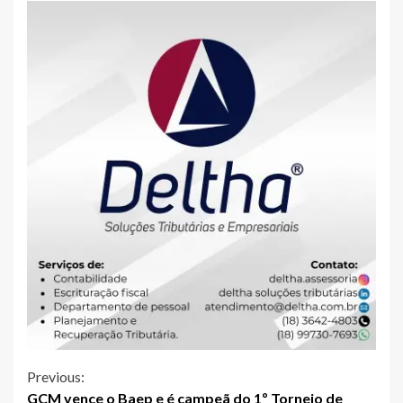
Continue
Previous:
GCM vence o Baep e é campeã do 1º Torneio de