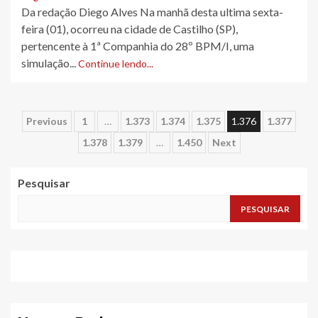
Da redação Diego Alves Na manhã desta ultima sexta-
feira (01), ocorreu na cidade de Castilho (SP),
pertencente à 1ª Companhia do 28º BPM/I, uma
simulação...
Continue lendo...
Paginação
Previous
1
…
1.373
1.374
1.375
1.376
1.377
1.378
1.379
…
1.450
Next
de
posts
Pesquisar
PESQUISAR