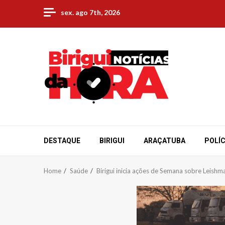
Skip
sex. ago 7th, 2026
to
content
DESTAQUE
BIRIGUI
ARAÇATUBA
POLÍC
Home
Saúde
Birigui inicia ações de Semana sobre Leishm