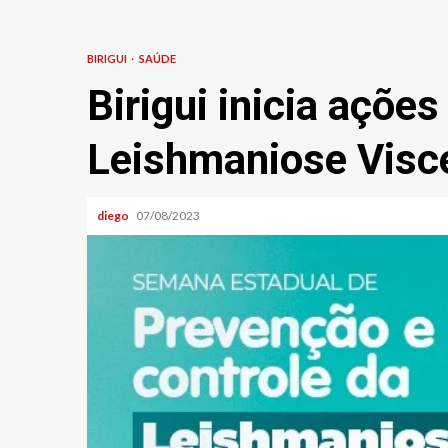
BIRIGUI
SAÚDE
Birigui inicia açõe
Leishmaniose Visce
diego
07/08/2023