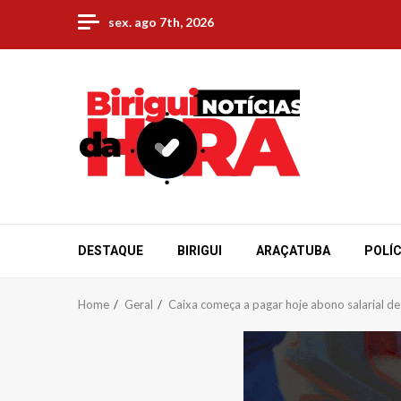
Skip
sex. ago 7th, 2026
to
content
DESTAQUE
BIRIGUI
ARAÇATUBA
POLÍC
Home
Geral
Caixa começa a pagar hoje abono salarial d