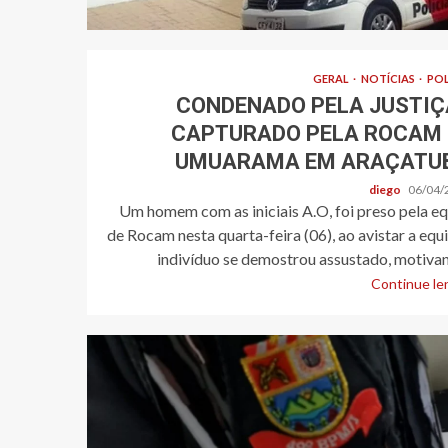
GERAL
NOTÍCIAS
POL
CONDENADO PELA JUSTIÇ
CAPTURADO PELA ROCAM
UMUARAMA EM ARAÇATU
diego
06/04/
Um homem com as iniciais A.O, foi preso pela e
de Rocam nesta quarta-feira (06), ao avistar a equ
indivíduo se demostrou assustado, motivan
Continue len