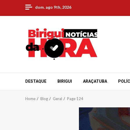
Skip
dom. ago 9th, 2026
to
content
DESTAQUE
BIRIGUI
ARAÇATUBA
POLÍC
Home
Blog
Geral
Page 124