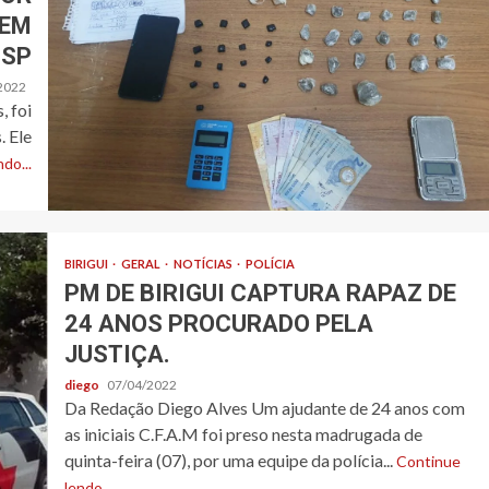
 EM
-SP
2022
 foi
. Ele
do...
BIRIGUI
GERAL
NOTÍCIAS
POLÍCIA
PM DE BIRIGUI CAPTURA RAPAZ DE
24 ANOS PROCURADO PELA
JUSTIÇA.
diego
07/04/2022
Da Redação Diego Alves Um ajudante de 24 anos com
as iniciais C.F.A.M foi preso nesta madrugada de
quinta-feira (07), por uma equipe da polícia...
Continue
lendo...