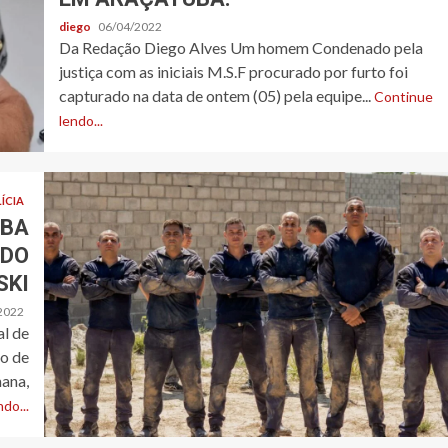
diego
06/04/2022
Da Redação Diego Alves Um homem Condenado pela
justiça com as iniciais M.S.F procurado por furto foi
capturado na data de ontem (05) pela equipe...
Continue
lendo...
ÍCIA
UBA
ADO
SKI
2022
l de
o de
mana,
do...