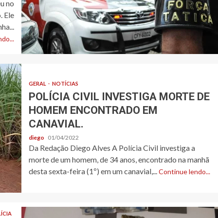
eu no
. Ele
ha...
do...
GERAL
NOTÍCIAS
POLÍCIA CIVIL INVESTIGA MORTE DE
HOMEM ENCONTRADO EM
CANAVIAL.
diego
01/04/2022
Da Redação Diego Alves A Polícia Civil investiga a
morte de um homem, de 34 anos, encontrado na manhã
desta sexta-feira (1º) em um canavial,...
Continue lendo...
ÍCIA