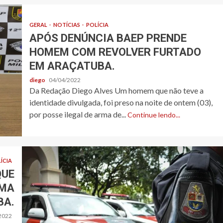
GERAL
NOTÍCIAS
POLÍCIA
APÓS DENÚNCIA BAEP PRENDE
HOMEM COM REVOLVER FURTADO
EM ARAÇATUBA.
diego
04/04/2022
Da Redação Diego Alves Um homem que não teve a
identidade divulgada, foi preso na noite de ontem (03),
por posse ilegal de arma de...
Continue lendo...
ÍCIA
QUE
UMA
BA.
2022