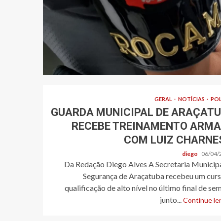
GERAL
NOTÍCIAS
POL
GUARDA MUNICIPAL DE ARAÇAT
RECEBE TREINAMENTO ARM
COM LUIZ CHARNE
diego
06/04/
Da Redação Diego Alves A Secretaria Municipa
Segurança de Araçatuba recebeu um curs
qualificação de alto nível no último final de se
junto...
Continue len