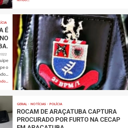
ÍCIA
A É
 NO
BA.
2022
quipe
ipe o
do...
do...
GERAL
NOTÍCIAS
POLÍCIA
ROCAM DE ARAÇATUBA CAPTURA
PROCURADO POR FURTO NA CECAP
EM ARAÇATUBA.