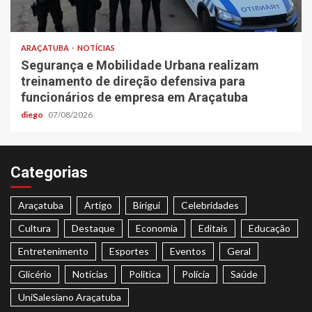
ARAÇATUBA
NOTÍCIAS
Segurança e Mobilidade Urbana realizam
treinamento de direção defensiva para
funcionários de empresa em Araçatuba
diego
07/08/2026
Categorias
Araçatuba
Artigo
Birigui
Celebridades
Cultura
Destaque
Economia
Editais
Educação
Entretenimento
Esportes
Eventos
Geral
Glicério
Notícias
Politica
Polícia
Saúde
UniSalesiano Araçatuba