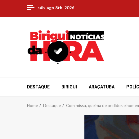
Skip
sáb. ago 8th, 2026
to
content
DESTAQUE
BIRIGUI
ARAÇATUBA
POLÍC
Home
Destaque
Com missa, queima de pedidos e home