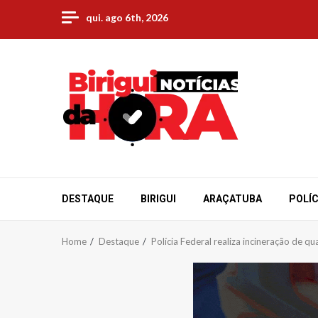
Skip
qui. ago 6th, 2026
to
content
DESTAQUE
BIRIGUI
ARAÇATUBA
POLÍC
Home
Destaque
Polícia Federal realiza incineração de 