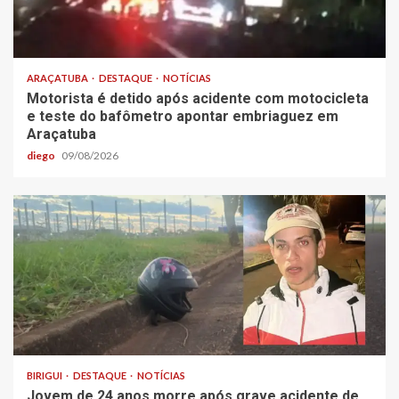
ARAÇATUBA
DESTAQUE
NOTÍCIAS
Motorista é detido após acidente com motocicleta
e teste do bafômetro apontar embriaguez em
Araçatuba
diego
09/08/2026
BIRIGUI
DESTAQUE
NOTÍCIAS
Jovem de 24 anos morre após grave acidente de