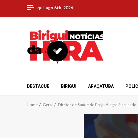
Skip
qui. ago 6th, 2026
to
content
DESTAQUE
BIRIGUI
ARAÇATUBA
POLÍC
Home
Geral
Diretor de Saúde de Brejo Alegre é acusado 