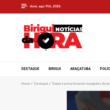
Skip
dom. ago 9th, 2026
to
content
DESTAQUE
BIRIGUI
ARAÇATUBA
POLÍC
Home
Destaque
Dupla é presa furtando mangueira de jar