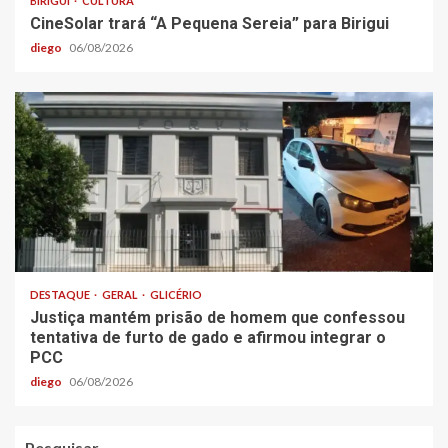
BIRIGUI
CULTURA
CineSolar trará “A Pequena Sereia” para Birigui
diego
06/08/2026
DESTAQUE
GERAL
GLICÉRIO
Justiça mantém prisão de homem que confessou
tentativa de furto de gado e afirmou integrar o
PCC
diego
06/08/2026
Pesquisar