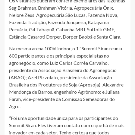
Os visitantes puderam conferir exemplares das fazendas
Seg Brahman, Brahman Vitória, Agropecuária Ônix,
Nelore Zeus, Agropecuária São Lucas, Fazenda Nova,
Fazenda Tradição, Fazenda Junqueira, Katayama
Pecuária, G4 Tabapuã, Cabanha MRJ, Suffolk GMF,
Estância Casaroti Dorper, Dorper Baobá e Santa Clara.
Na mesma arena 100% indoor, o 1º Summit Siran reuniu
600 participantes e os principais especialistas no
agronegócio, como Luiz Carlos Corrêa Carvalho,
presidente da Associação Brasileira do Agronegócio
(ABAG); Azel Pizzolato, presidente da Associação
Brasileira dos Produtores de Soja (Aprosoja); Alexandre
Mendonça de Barros, engenheiro Agrônomo; e Juliana
Farah, vice-presidente da Comissão Semeadoras do
Agro.
“Foi uma oportunidade única para os participantes do
Summit Siran. Eles tiveram contato com o que há de mais
inovador em cada setor. Tenho certeza que todos