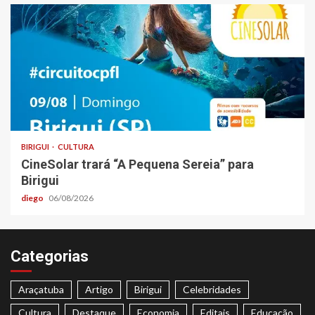
BIRIGUI
CULTURA
CineSolar trará “A Pequena Sereia” para
Birigui
diego
06/08/2026
Categorias
Araçatuba
Artigo
Birigui
Celebridades
Cultura
Destaque
Economia
Editais
Educação