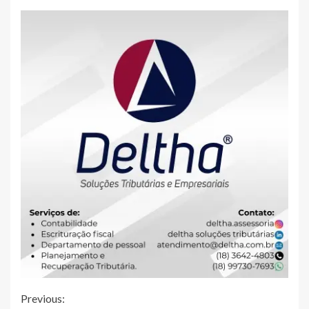
Continue
Previous: