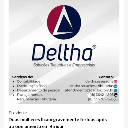
Continue
Previous:
Duas mulheres ficam gravemente feridas após
Reading
atropelamento em Birigui