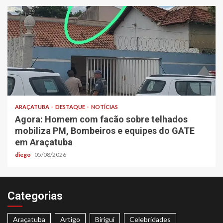
ARAÇATUBA
DESTAQUE
NOTÍCIAS
Agora: Homem com facão sobre telhados
mobiliza PM, Bombeiros e equipes do GATE
em Araçatuba
diego
05/08/2026
Categorias
Araçatuba
Artigo
Birigui
Celebridades