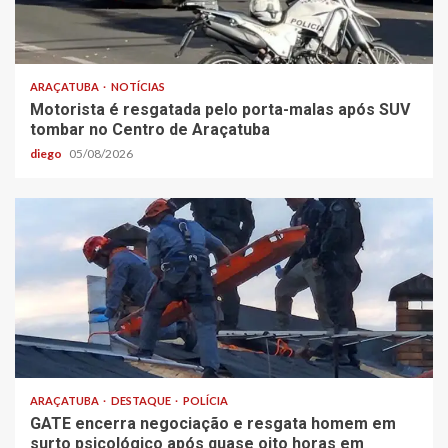
ARAÇATUBA
NOTÍCIAS
Motorista é resgatada pelo porta-malas após SUV
tombar no Centro de Araçatuba
diego
05/08/2026
ARAÇATUBA
DESTAQUE
POLÍCIA
GATE encerra negociação e resgata homem em
surto psicológico após quase oito horas em