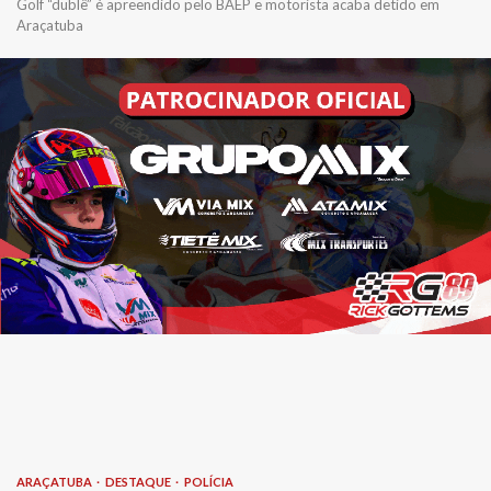
Golf “dublê” é apreendido pelo BAEP e motorista acaba detido em
Araçatuba
ARAÇATUBA
DESTAQUE
POLÍCIA