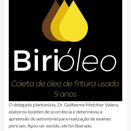
O delegado plantonista, Dr. Guilherme Melchior Valera,
elaborou boletim de ocorrência e determinou a
apreensão do automóvel para realização de exames
periciais. Após ser ouvido, ele foi liberado.