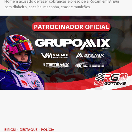
Homem acusado de fazer cobranças é preso pela Rocam em Birigui
com dinheiro, cocaína, maconha, crack e munições.
BIRIGUI
DESTAQUE
POLÍCIA