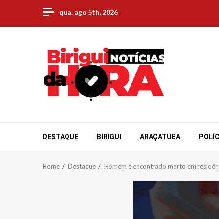
Skip
qua. ago 5th, 2026
to
content
DESTAQUE
BIRIGUI
ARAÇATUBA
POLÍC
Home
Destaque
Homem é encontrado morto em residênc