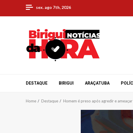
Skip
sex. ago 7th, 2026
to
content
DESTAQUE
BIRIGUI
ARAÇATUBA
POLÍC
Home
Destaque
Homem é preso após agredir e ameaçar 