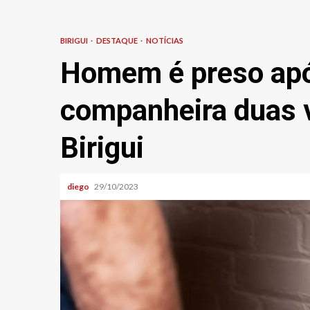
BIRIGUI
DESTAQUE
NOTÍCIAS
Homem é preso apó
companheira duas 
Birigui
diego
29/10/2023