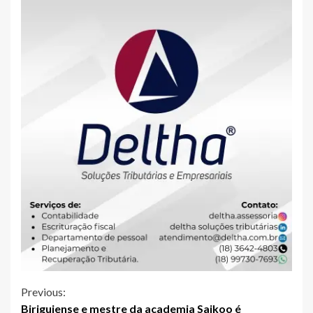
Continue
Previous:
Biriguiense e mestre da academia Saikoo é