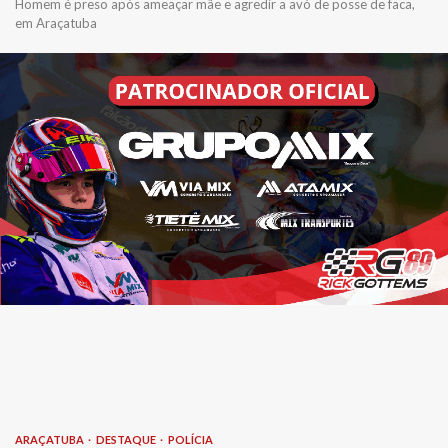
Homem é preso após ameaçar mãe e agredir a avó de posse de faca,
em Araçatuba
ARAÇATUBA
DESTAQUE
POLÍCIA