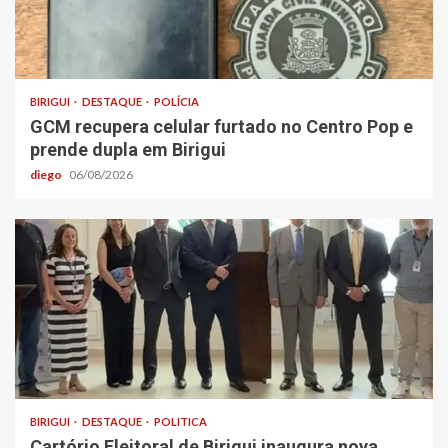
BIRIGUI
DESTAQUE
POLÍCIA
GCM recupera celular furtado no Centro Pop e
prende dupla em Birigui
diego
06/08/2026
BIRIGUI
DESTAQUE
POLITICA
Cartório Eleitoral de Birigui inaugura nova