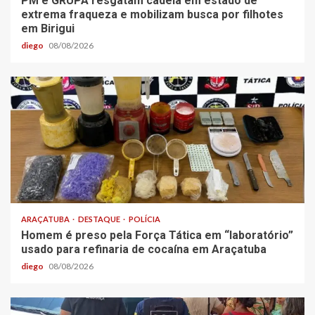
PM e GRUPA resgatam cadela em estado de
extrema fraqueza e mobilizam busca por filhotes
em Birigui
diego
08/08/2026
ARAÇATUBA
DESTAQUE
POLÍCIA
Homem é preso pela Força Tática em “laboratório”
usado para refinaria de cocaína em Araçatuba
diego
08/08/2026