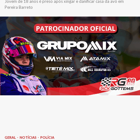
Jovem de 18 anos é preso após xingar e danificar casa da avó em
Pereira Barreto
GERAL
NOTÍCIAS
POLÍCIA