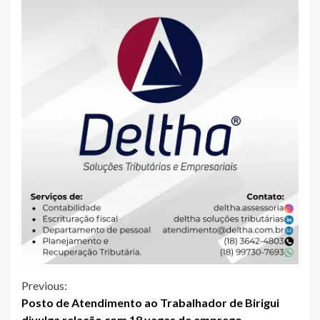
Continue
Previous:
Posto de Atendimento ao Trabalhador de Birigui
Reading
divulga relação com 18 vagas de emprego