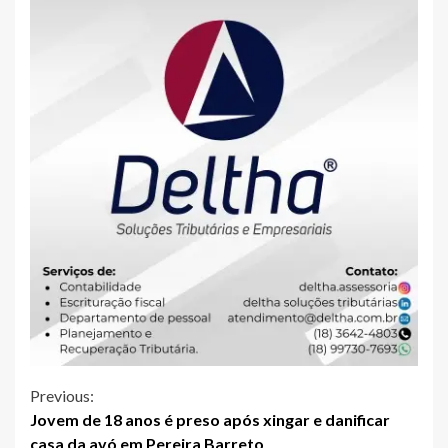
Continue
Previous:
Jovem de 18 anos é preso após xingar e danificar
Reading
casa da avó em Pereira Barreto