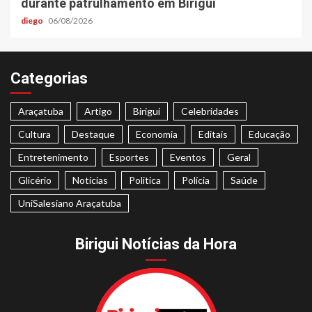
durante patrulhamento em Birigui
diego
06/08/2026
Categorias
Araçatuba
Artigo
Birigui
Celebridades
Cultura
Destaque
Economia
Editais
Educação
Entretenimento
Esportes
Eventos
Geral
Glicério
Notícias
Politica
Polícia
Saúde
UniSalesiano Araçatuba
Birigui Notícias da Hora