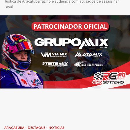
Justiça de Araçatuba faz hoje audiência com acusados de assassinar
casal
ARAÇATUBA
DESTAQUE
NOTÍCIAS