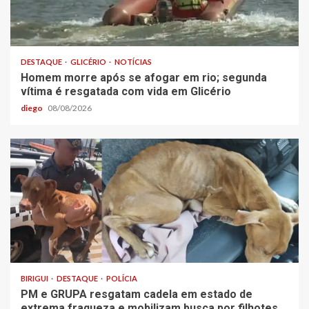
DESTAQUE
GLICÉRIO
NOTÍCIAS
Homem morre após se afogar em rio; segunda
vítima é resgatada com vida em Glicério
diego
08/08/2026
BIRIGUI
DESTAQUE
POLÍCIA
PM e GRUPA resgatam cadela em estado de
extrema fraqueza e mobilizam busca por filhotes