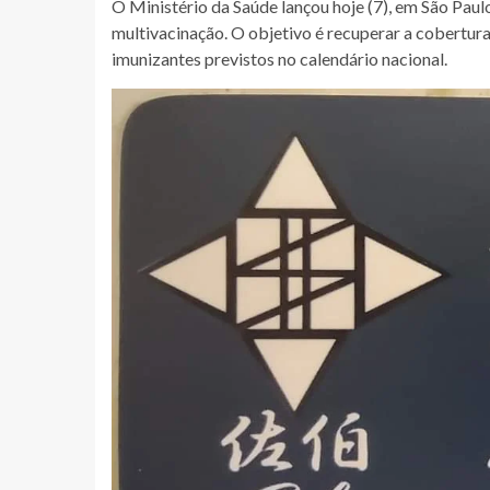
O Ministério da Saúde lançou hoje (7), em São Paul
multivacinação. O objetivo é recuperar a cobertura
imunizantes previstos no calendário nacional.