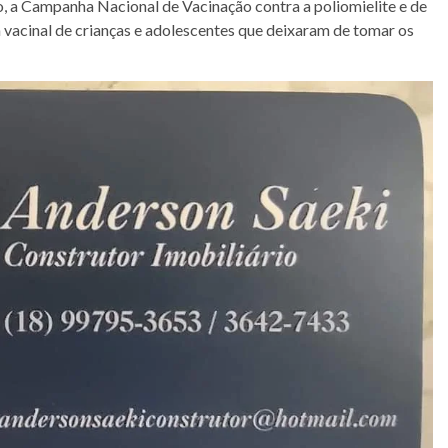
o, a Campanha Nacional de Vacinação contra a poliomielite e de
 vacinal de crianças e adolescentes que deixaram de tomar os