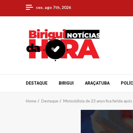
Skip
sex. ago 7th, 2026
to
content
DESTAQUE
BIRIGUI
ARAÇATUBA
POLÍC
Home
Destaque
Motociclista de 23 anos fica ferida apó