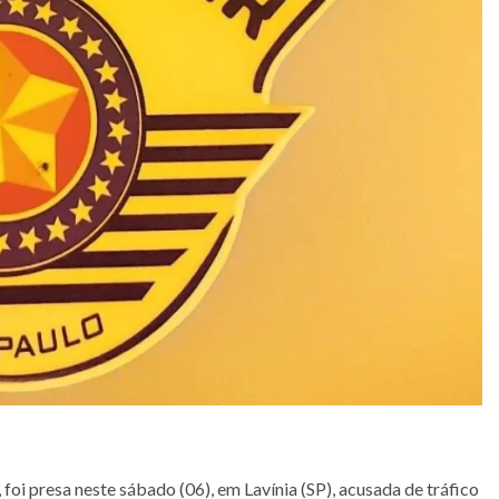
foi presa neste sábado (06), em Lavínia (SP), acusada de tráfico