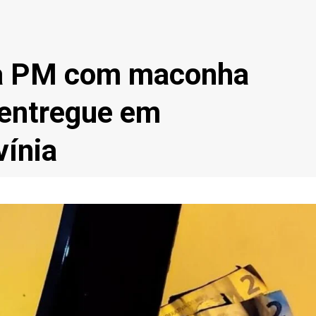
la PM com maconha
 entregue em
vínia