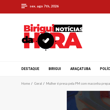
Skip
sex. ago 7th, 2026
to
content
DESTAQUE
BIRIGUI
ARAÇATUBA
POLÍC
Home
Geral
Mulher é presa pela PM com maconha prepara