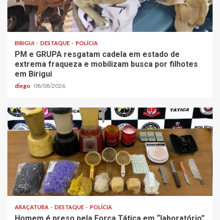
BIRIGUI
DESTAQUE
POLÍCIA
PM e GRUPA resgatam cadela em estado de
extrema fraqueza e mobilizam busca por filhotes
em Birigui
diego
08/08/2026
ARAÇATUBA
DESTAQUE
POLÍCIA
Homem é preso pela Força Tática em “laboratório”