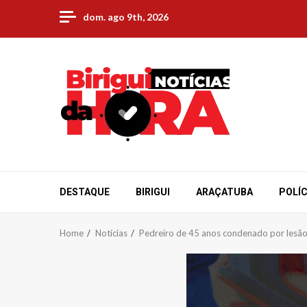
Skip
dom. ago 9th, 2026
to
content
DESTAQUE
BIRIGUI
ARAÇATUBA
POLÍC
Home
Notícias
Pedreiro de 45 anos condenado por lesão