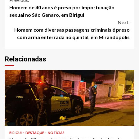
Continue
Homem de 40 anos é preso por importunação
Reading
sexual no São Genaro, em Birigui
Next:
Homem com diversas passagens criminais é preso
com arma enterrada no quintal, em Mirandópolis
Relacionadas
BIRIGUI
DESTAQUE
NOTÍCIAS