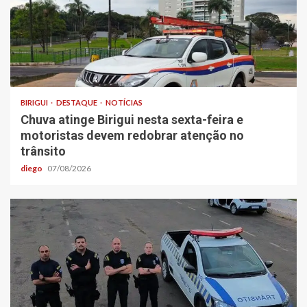
BIRIGUI
DESTAQUE
NOTÍCIAS
Chuva atinge Birigui nesta sexta-feira e
motoristas devem redobrar atenção no
trânsito
diego
07/08/2026