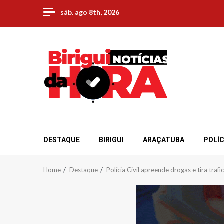
Skip
sáb. ago 8th, 2026
to
content
DESTAQUE
BIRIGUI
ARAÇATUBA
POLÍC
Home
Destaque
Polícia Civil apreende drogas e tira traf