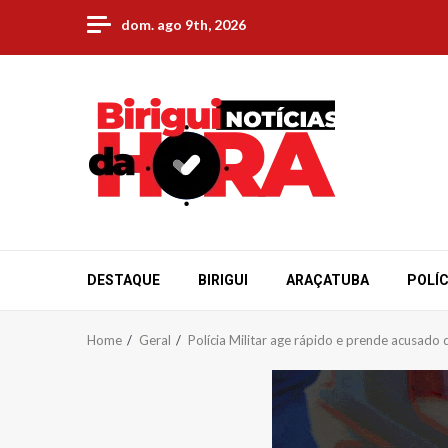
Skip
dom. ago 9th, 2026
to
content
DESTAQUE
BIRIGUI
ARAÇATUBA
POLÍC
Home
Geral
Polícia Militar age rápido e prende acusado