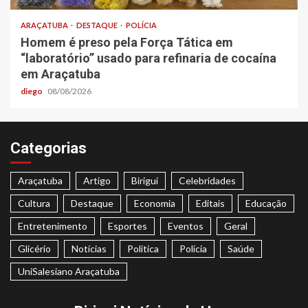
ARAÇATUBA
DESTAQUE
POLÍCIA
Homem é preso pela Força Tática em
“laboratório” usado para refinaria de cocaína
em Araçatuba
diego
08/08/2026
Categorias
Araçatuba
Artigo
Birigui
Celebridades
Cultura
Destaque
Economia
Editais
Educação
Entretenimento
Esportes
Eventos
Geral
Glicério
Notícias
Politica
Polícia
Saúde
UniSalesiano Araçatuba