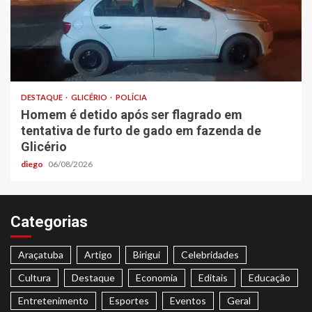
DESTAQUE
GLICÉRIO
POLÍCIA
Homem é detido após ser flagrado em
tentativa de furto de gado em fazenda de
Glicério
diego
06/08/2026
Categorias
Araçatuba
Artigo
Birigui
Celebridades
Cultura
Destaque
Economia
Editais
Educação
Entretenimento
Esportes
Eventos
Geral