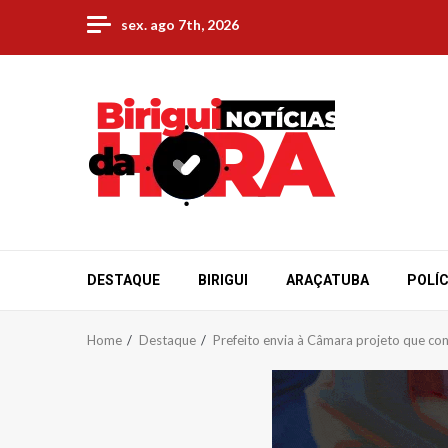
Skip
sex. ago 7th, 2026
to
content
DESTAQUE
BIRIGUI
ARAÇATUBA
POLÍC
Home
Destaque
Prefeito envia à Câmara projeto que con