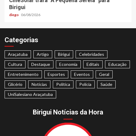
CineSolar trará “A Pequena Sereia” para
Birigui
diego
06/08/2026
Categorias
Araçatuba
Artigo
Birigui
Celebridades
Cultura
Destaque
Economia
Editais
Educação
Entretenimento
Esportes
Eventos
Geral
Glicério
Notícias
Politica
Polícia
Saúde
UniSalesiano Araçatuba
Birigui Notícias da Hora